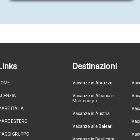
Links
Destinazioni
HOME
Vacanze in Abruzzo
Vaca
AGENZIA
Vacanze in Albania e
Vaca
Montenegro
MARE ITALIA
Vaca
Vacanze in Austria
MARE ESTERO
Vaca
Vacanze alle Baleari
VIAGGI GRUPPO
Vaca
Vacanze in Basilicata