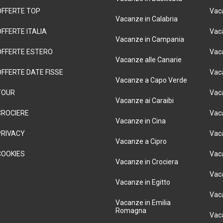
OFFERTE TOP
Vac
Vacanze in Calabria
OFFERTE ITALIA
Vaca
Vacanze in Campania
OFFERTE ESTERO
Vaca
Vacanze alle Canarie
OFFERTE DATE FISSE
Vac
Vacanze a Capo Verde
TOUR
Vac
Vacanze ai Caraibi
CROCIERE
Vaca
Vacanze in Cina
PRIVACY
Vac
Vacanze a Cipro
COOKIES
Vac
Vacanze in Crociera
Vaca
Vacanze in Egitto
Vac
Vacanze in Emilia
Romagna
Vac